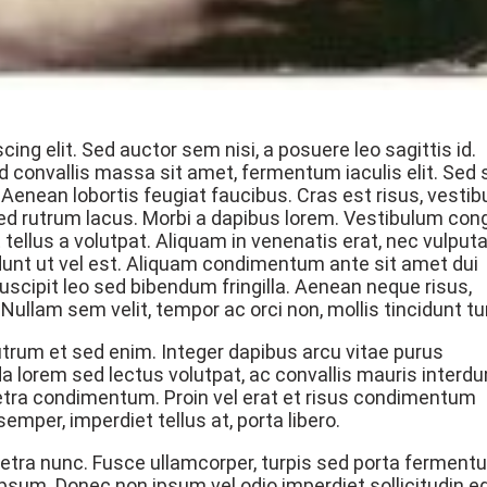
ng elit. Sed auctor sem nisi, a posuere leo sagittis id.
d convallis massa sit amet, fermentum iaculis elit. Sed s
 Aenean lobortis feugiat faucibus. Cras est risus, vesti
e sed rutrum lacus. Morbi a dapibus lorem. Vestibulum co
ellus a volutpat. Aliquam in venenatis erat, nec vulput
dunt ut vel est. Aliquam condimentum ante sit amet dui
scipit leo sed bibendum fringilla. Aenean neque risus,
Nullam sem velit, tempor ac orci non, mollis tincidunt tu
utrum et sed enim. Integer dapibus arcu vitae purus
 lorem sed lectus volutpat, ac convallis mauris interd
aretra condimentum. Proin vel erat et risus condimentum
mper, imperdiet tellus at, porta libero.
aretra nunc. Fusce ullamcorper, turpis sed porta ferment
 ac ipsum. Donec non ipsum vel odio imperdiet sollicitudin e