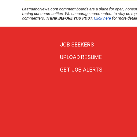
EastIdahoNews.com comment boards are a place for open, honest, 
facing our communities. We encourage commenters to stay on topic,
commenters.
THINK BEFORE YOU POST.
Click here
for more detai
JOB SEEKERS
UPLOAD RESUME
GET JOB ALERTS