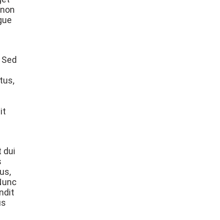
 non
ugue
. Sed
tus,
it
 dui
s
us,
 Nunc
ndit
us