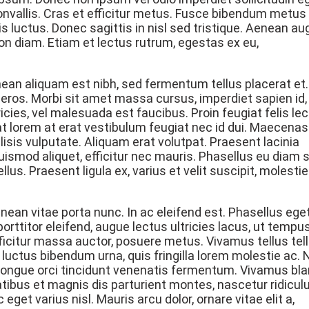
onvallis. Cras et efficitur metus. Fusce bibendum metus
is luctus. Donec sagittis in nisl sed tristique. Aenean a
non diam. Etiam et lectus rutrum, egestas ex eu,
nean aliquam est nibh, sed fermentum tellus placerat et
n eros. Morbi sit amet massa cursus, imperdiet sapien id,
ricies, vel malesuada est faucibus. Proin feugiat felis lec
at lorem at erat vestibulum feugiat nec id dui. Maecenas
ilisis vulputate. Aliquam erat volutpat. Praesent lacinia
ismod aliquet, efficitur nec mauris. Phasellus eu diam s
us. Praesent ligula ex, varius et velit suscipit, molestie
nean vitae porta nunc. In ac eleifend est. Phasellus eget
orttitor eleifend, augue lectus ultricies lacus, ut tempu
fficitur massa auctor, posuere metus. Vivamus tellus tell
 luctus bibendum urna, quis fringilla lorem molestie ac.
 congue orci tincidunt venenatis fermentum. Vivamus bla
atibus et magnis dis parturient montes, nascetur ridicul
et varius nisl. Mauris arcu dolor, ornare vitae elit a,