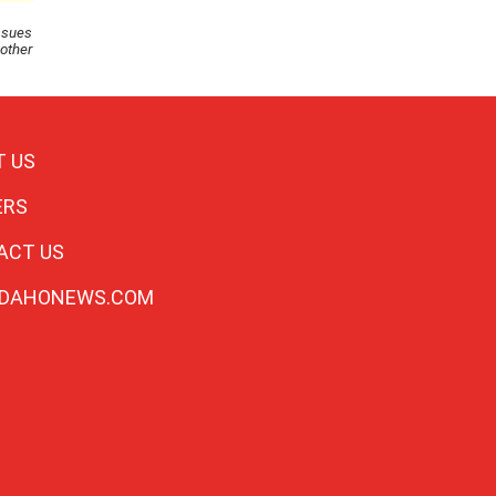
ssues
 other
T US
ERS
ACT US
IDAHONEWS.COM