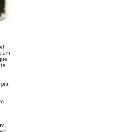
it
bulum
ngue
ate
rpis.
um.
um,
get