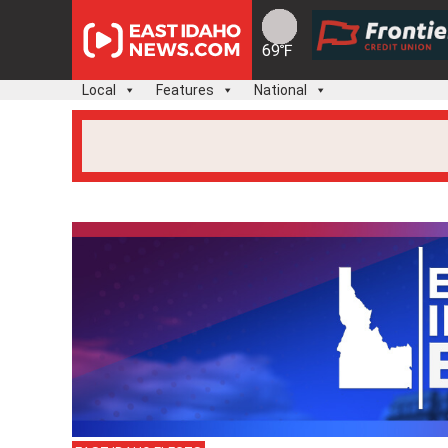
Skip
to
69℉
content
Local
Features
National