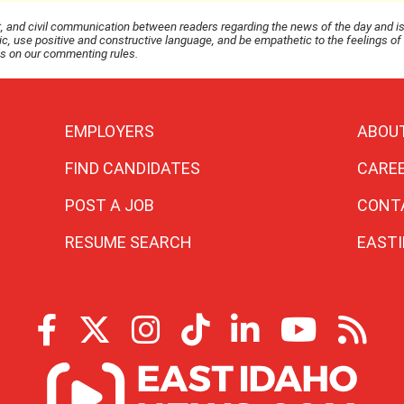
and civil communication between readers regarding the news of the day and i
 use positive and constructive language, and be empathetic to the feelings of
ls on our commenting rules.
EMPLOYERS
ABOU
FIND CANDIDATES
CARE
POST A JOB
CONT
RESUME SEARCH
EAST