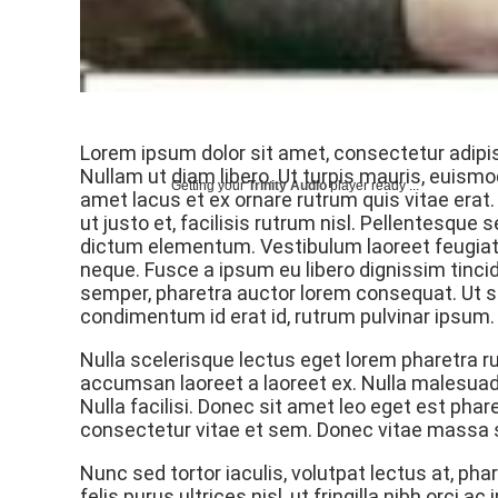
Lorem ipsum dolor sit amet, consectetur adipisci
Nullam ut diam libero. Ut turpis mauris, euismo
Getting your
Trinity Audio
player ready ...
amet lacus et ex ornare rutrum quis vitae erat.
ut justo et, facilisis rutrum nisl. Pellentesqu
dictum elementum. Vestibulum laoreet feugiat t
neque. Fusce a ipsum eu libero dignissim tinci
semper, pharetra auctor lorem consequat. Ut su
condimentum id erat id, rutrum pulvinar ipsum. 
Nulla scelerisque lectus eget lorem pharetra r
accumsan laoreet a laoreet ex. Nulla malesuada
Nulla facilisi. Donec sit amet leo eget est ph
consectetur vitae et sem. Donec vitae massa se
Nunc sed tortor iaculis, volutpat lectus at, ph
felis purus ultrices nisl, ut fringilla nibh orci