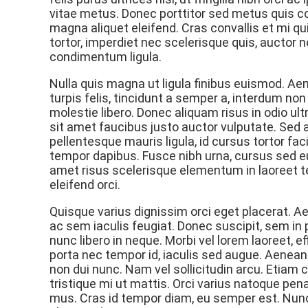
vitae metus. Donec porttitor sed metus quis c
magna aliquet eleifend. Cras convallis et mi qu
tortor, imperdiet nec scelerisque quis, auctor 
condimentum ligula.
Nulla quis magna ut ligula finibus euismod. Ae
turpis felis, tincidunt a semper a, interdum no
molestie libero. Donec aliquam risus in odio ult
sit amet faucibus justo auctor vulputate. Sed 
pellentesque mauris ligula, id cursus tortor fac
tempor dapibus. Fusce nibh urna, cursus sed eu
amet risus scelerisque elementum in laoreet tell
eleifend orci.
Quisque varius dignissim orci eget placerat. Ae
ac sem iaculis feugiat. Donec suscipit, sem in p
nunc libero in neque. Morbi vel lorem laoreet, e
porta nec tempor id, iaculis sed augue. Aenean
non dui nunc. Nam vel sollicitudin arcu. Etiam
tristique mi ut mattis. Orci varius natoque pen
mus. Cras id tempor diam, eu semper est. Nunc eg